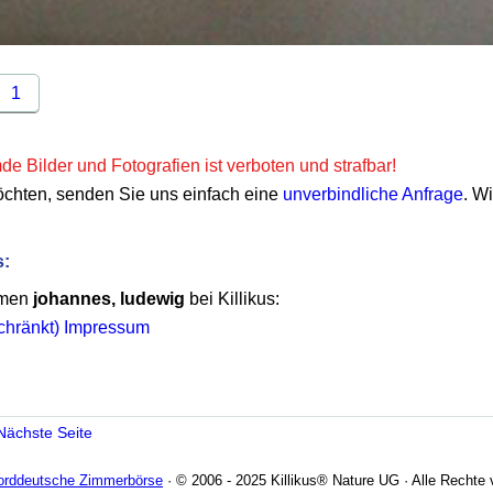
1
e Bilder und Fotografien ist verboten und strafbar!
öchten, senden Sie uns einfach eine
unverbindliche Anfrage
. W
s:
emen
johannes, ludewig
bei Killikus:
schränkt) Impressum
Nächste Seite
Norddeutsche Zimmerbörse
· © 2006 - 2025 Killikus® Nature UG · Alle Rechte 