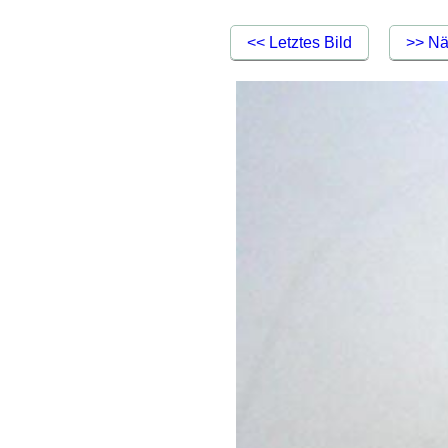
<< Letztes Bild
>> Nä