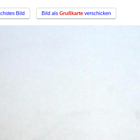
chstes Bild
Bild als
Grußkarte
verschicken