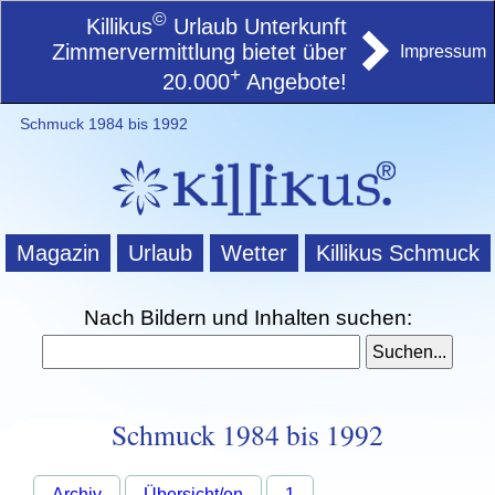
©
Killikus
Urlaub Unterkunft
Zimmervermittlung bietet über
Impressum
+
20.000
Angebote!
Schmuck 1984 bis 1992
Magazin
Urlaub
Wetter
Killikus Schmuck
Nach Bildern und Inhalten suchen:
Schmuck 1984 bis 1992
Archiv
Übersicht/en
1