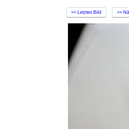
<< Letztes Bild
>> Nä