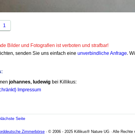
1
e Bilder und Fotografien ist verboten und strafbar!
öchten, senden Sie uns einfach eine
unverbindliche Anfrage
. W
s:
emen
johannes, ludewig
bei Killikus:
schränkt) Impressum
Nächste Seite
Norddeutsche Zimmerbörse
· © 2006 - 2025 Killikus® Nature UG · Alle Rechte 