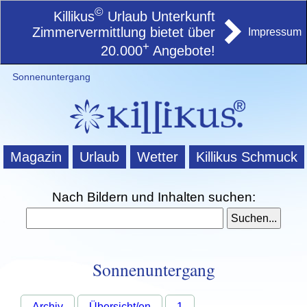
©
Killikus
Urlaub Unterkunft
Zimmervermittlung bietet über
Impressum
+
20.000
Angebote!
Sonnenuntergang
Magazin
Urlaub
Wetter
Killikus Schmuck
Nach Bildern und Inhalten suchen:
Sonnenuntergang
Archiv
Übersicht/en
1