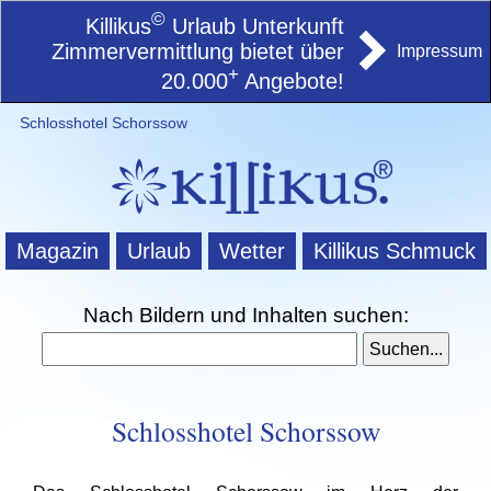
©
Killikus
Urlaub Unterkunft
Zimmervermittlung bietet über
Impressum
+
20.000
Angebote!
Schlosshotel Schorssow
Magazin
Urlaub
Wetter
Killikus Schmuck
Nach Bildern und Inhalten suchen:
Schlosshotel Schorssow