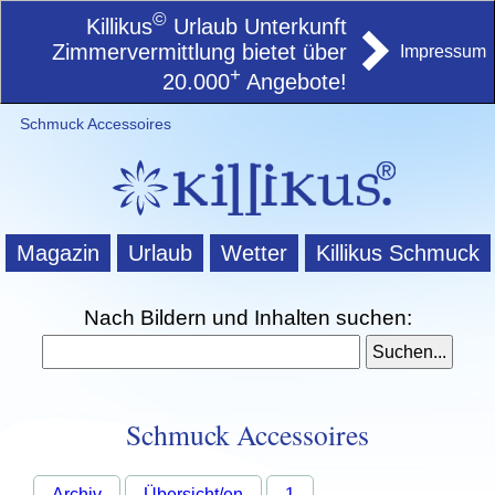
©
Killikus
Urlaub Unterkunft
Zimmervermittlung bietet über
Impressum
+
20.000
Angebote!
Schmuck Accessoires
Magazin
Urlaub
Wetter
Killikus Schmuck
Nach Bildern und Inhalten suchen:
Schmuck Accessoires
Archiv
Übersicht/en
1