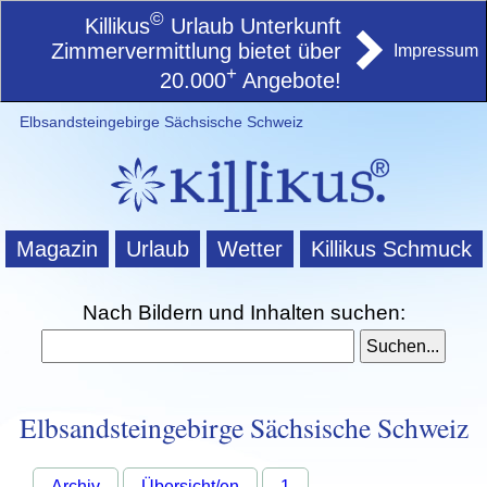
©
Killikus
Urlaub Unterkunft
Zimmervermittlung bietet über
Impressum
+
20.000
Angebote!
Elbsandsteingebirge Sächsische Schweiz
Magazin
Urlaub
Wetter
Killikus Schmuck
Nach Bildern und Inhalten suchen:
Elbsandsteingebirge Sächsische Schweiz
Archiv
Übersicht/en
1