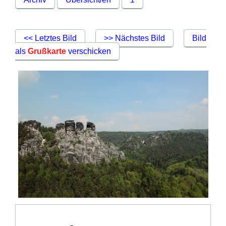
<< Letztes Bild
>> Nächstes Bild
Bild
als
Grußkarte
verschicken