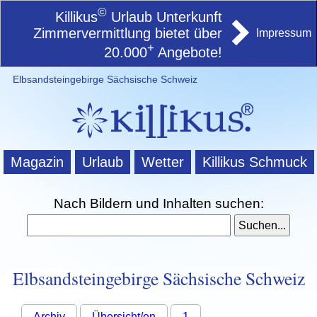
©
Killikus
Urlaub Unterkunft
Zimmervermittlung bietet über
Impressum
+
20.000
Angebote!
Elbsandsteingebirge Sächsische Schweiz
Magazin
Urlaub
Wetter
Killikus Schmuck
Nach Bildern und Inhalten suchen:
Elbsandsteingebirge Sächsische Schweiz
Archiv
Übersicht/en
1