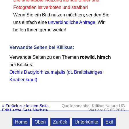
Fotografien ist verboten und strafbar!
Wenn Sie ein Bild nutzen möchten, senden Sie
uns einfach eine
unverbindliche Anfrage
. Wir
helfen Ihnen gerne weiter!
Verwandte Seiten bei Killikus:
Verwandte Seiten zu den Themen
rotwild, hirsch
bei Killikus:
Orchis Dactylorhiza majalis (dt. Breitblättriges
Knabenkraut)
« Zurück zur letzten Seite.
Quellenangabe: Killikus Nature UG
Edit
Letzte Seite
Nächste
Version: 05.05.2016
Seite
Killikus® Norddeutsche Zimmerbörse
· ©
Home
Oben
Zurück
Unterkünfte
Exif
2006 - 2025 Killikus® Nature UG · Alle Rechte vorbehalten.