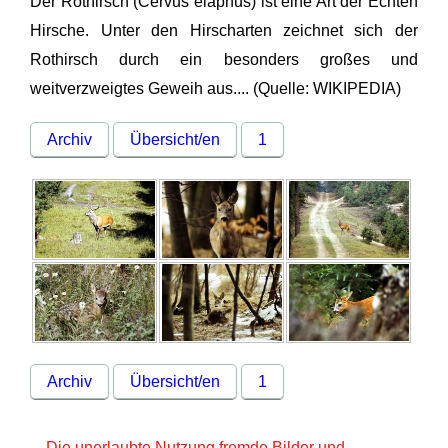
Der Rothirsch (Cervus elaphus) ist eine Art der Echten
Hirsche. Unter den Hirscharten zeichnet sich der
Rothirsch durch ein besonders großes und
weitverzweigtes Geweih aus.... (Quelle: WIKIPEDIA)
Archiv
Übersicht/en
1
Archiv
Übersicht/en
1
Die unerlaubte Nutzung fremde Bilder und