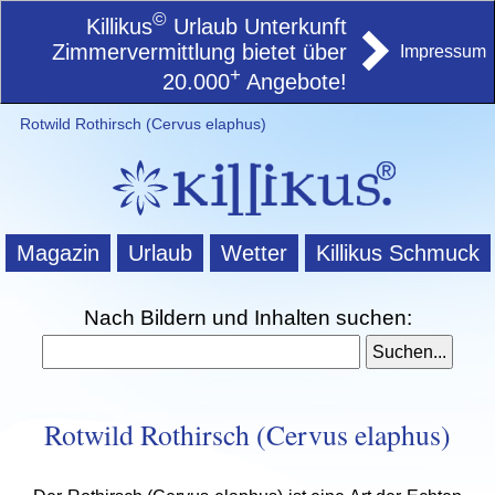
©
Killikus
Urlaub Unterkunft
Zimmervermittlung bietet über
Impressum
+
20.000
Angebote!
Rotwild Rothirsch (Cervus elaphus)
Magazin
Urlaub
Wetter
Killikus Schmuck
Nach Bildern und Inhalten suchen:
Rotwild Rothirsch (Cervus elaphus)