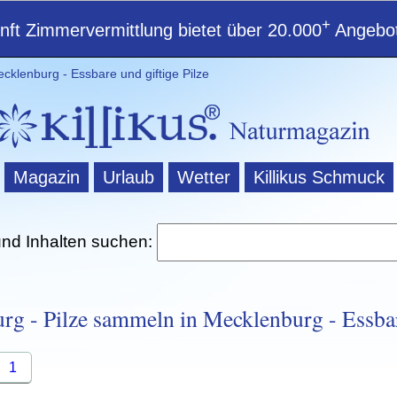
+
ft Zimmervermittlung bietet über 20.000
Angebot
cklenburg - Essbare und giftige Pilze
Magazin
Urlaub
Wetter
Killikus Schmuck
und Inhalten suchen:
rg - Pilze sammeln in Mecklenburg - Essbar
1