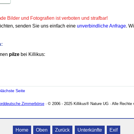
e Bilder und Fotografien ist verboten und strafbar!
öchten, senden Sie uns einfach eine
unverbindliche Anfrage
. W
s:
emen
pilze
bei Killikus:
Nächste Seite
Norddeutsche Zimmerbörse
· © 2006 - 2025 Killikus® Nature UG · Alle Rechte 
Home
Oben
Zurück
Unterkünfte
Exif