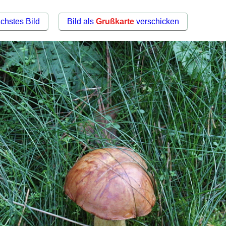
chstes Bild
Bild als
Grußkarte
verschicken