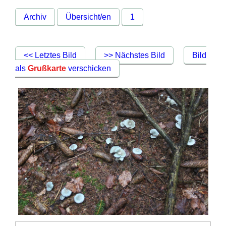
Archiv
Übersicht/en
1
<< Letztes Bild
>> Nächstes Bild
Bild
als
Grußkarte
verschicken