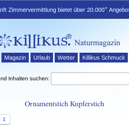
+
ft Zimmervermittlung bietet über 20.000
Angebot
Magazin
Urlaub
Wetter
Killikus Schmuck
und Inhalten suchen:
Ornamentstich Kupferstich
1