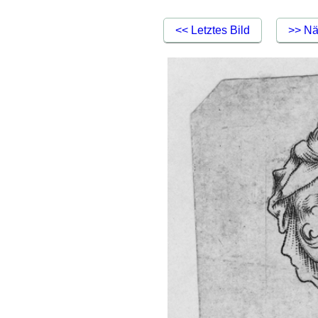
<< Letztes Bild
>> Nä