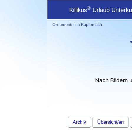
©
Killikus
Urlaub Unterkun
Ornamentstich Kupferstich
Nach Bildern 
Archiv
Übersicht/en