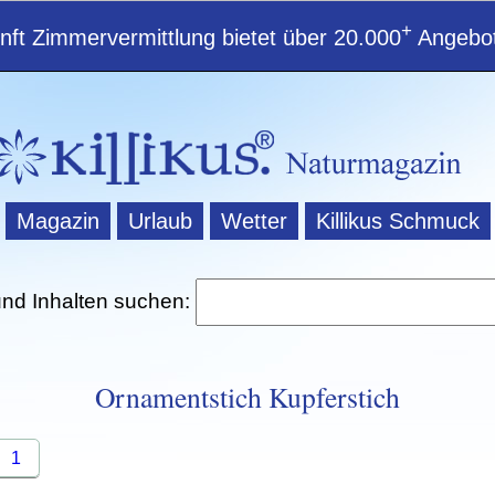
+
ft Zimmervermittlung bietet über 20.000
Angebot
Magazin
Urlaub
Wetter
Killikus Schmuck
und Inhalten suchen:
Ornamentstich Kupferstich
1