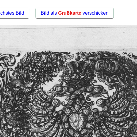
chstes Bild
Bild als
Grußkarte
verschicken