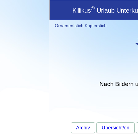
©
Killikus
Urlaub Unterkun
Ornamentstich Kupferstich
Nach Bildern 
Archiv
Übersicht/en