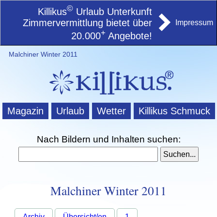
©
Killikus
Urlaub Unterkunft
Zimmervermittlung bietet über
Impressum
+
20.000
Angebote!
Malchiner Winter 2011
Magazin
Urlaub
Wetter
Killikus Schmuck
Nach Bildern und Inhalten suchen:
Malchiner Winter 2011
Archiv
Übersicht/en
1