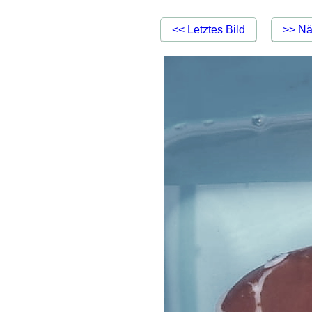
<< Letztes Bild
>> Nä