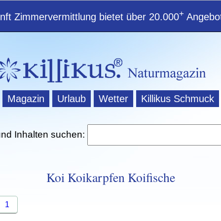
+
ft Zimmervermittlung bietet über 20.000
Angebot
Magazin
Urlaub
Wetter
Killikus Schmuck
und Inhalten suchen:
Koi Koikarpfen Koifische
1