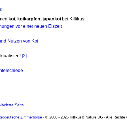
s:
emen
koi, koikarpfen, japankoi
bei Killikus:
ungen vor einer neuen Eiszeit
und Nutzen von Koi
tualisiert!
[2]
nterschiede
Nächste Seite
Norddeutsche Zimmerbörse
· © 2006 - 2025 Killikus® Nature UG · Alle Rechte 