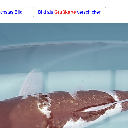
chstes Bild
Bild als
Grußkarte
verschicken