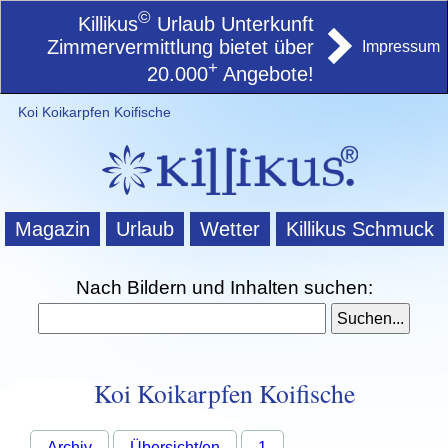
©
Killikus
Urlaub Unterkunft
Zimmervermittlung bietet über
Impressum
+
20.000
Angebote!
Koi Koikarpfen Koifische
Magazin
Urlaub
Wetter
Killikus Schmuck
Nach Bildern und Inhalten suchen:
Koi Koikarpfen Koifische
Archiv
Übersicht/en
1