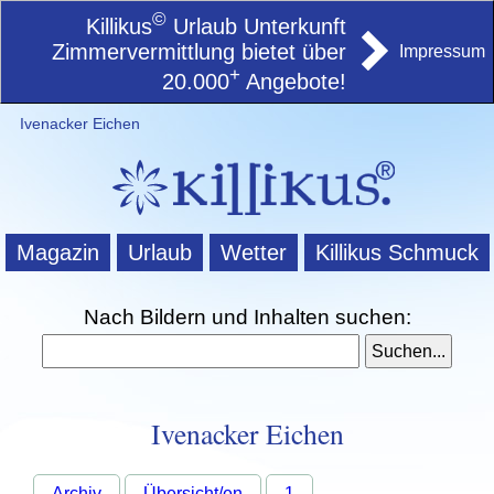
©
Killikus
Urlaub Unterkunft
Zimmervermittlung bietet über
Impressum
+
20.000
Angebote!
Ivenacker Eichen
Magazin
Urlaub
Wetter
Killikus Schmuck
Nach Bildern und Inhalten suchen:
Ivenacker Eichen
Archiv
Übersicht/en
1