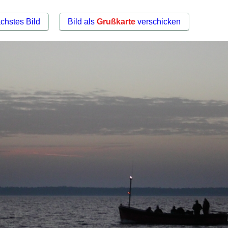
chstes Bild
Bild als
Grußkarte
verschicken