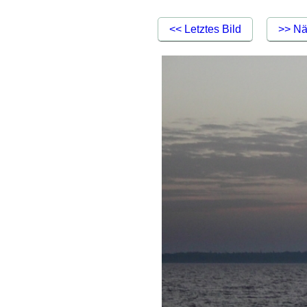
<< Letztes Bild
>> Nä