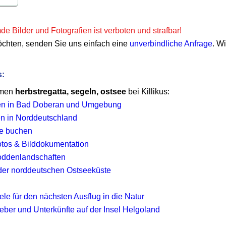
e Bilder und Fotografien ist verboten und strafbar!
öchten, senden Sie uns einfach eine
unverbindliche Anfrage
. W
s:
emen
herbstregatta, segeln, ostsee
bei Killikus:
en in Bad Doberan und Umgebung
en in Norddeutschland
ee buchen
 Fotos & Bilddokumentation
ddenlandschaften
er norddeutschen Ostseeküste
le für den nächsten Ausflug in die Natur
eber und Unterkünfte auf der Insel Helgoland