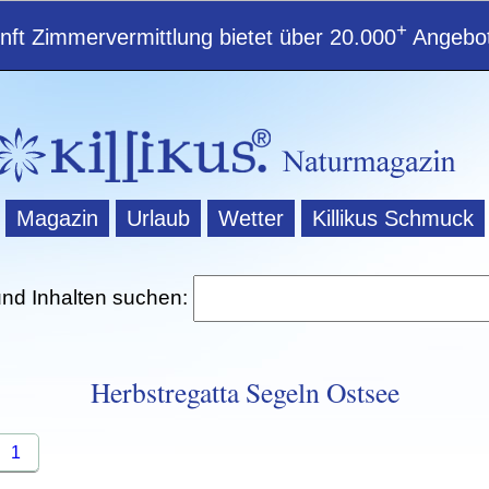
+
ft Zimmervermittlung bietet über 20.000
Angebot
Magazin
Urlaub
Wetter
Killikus Schmuck
und Inhalten suchen:
Herbstregatta Segeln Ostsee
1