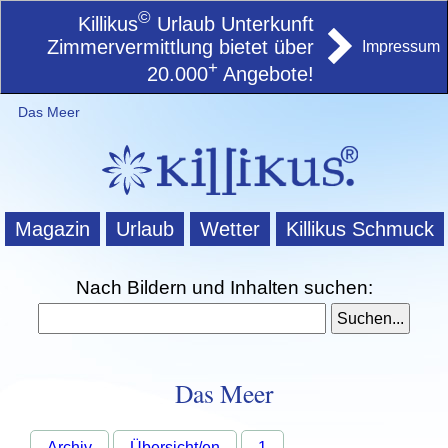
©
Killikus
Urlaub Unterkunft
Zimmervermittlung bietet über
Impressum
+
20.000
Angebote!
Das Meer
Magazin
Urlaub
Wetter
Killikus Schmuck
Nach Bildern und Inhalten suchen:
Das Meer
Archiv
Übersicht/en
1