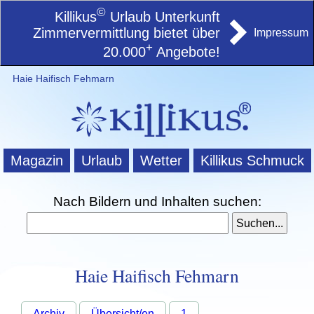
©
Killikus
Urlaub Unterkunft
Zimmervermittlung bietet über
Impressum
+
20.000
Angebote!
Haie Haifisch Fehmarn
Magazin
Urlaub
Wetter
Killikus Schmuck
Nach Bildern und Inhalten suchen:
Haie Haifisch Fehmarn
Archiv
Übersicht/en
1