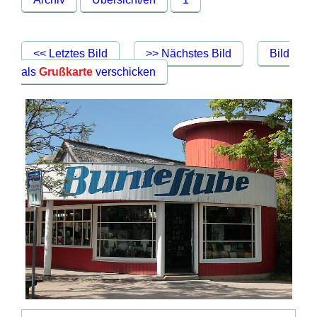
<< Letztes Bild
>> Nächstes Bild
Bild
als
Grußkarte
verschicken