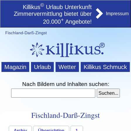
©
Killikus
Urlaub Unterkunft
Zimmervermittlung bietet über
Impressum
+
20.000
Angebote!
Fischland-Darß-Zingst
Magazin
Urlaub
Wetter
Killikus Schmuck
Nach Bildern und Inhalten suchen:
Fischland-Darß-Zingst
Archiv
Übersicht/en
1