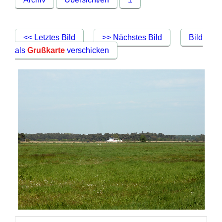
<< Letztes Bild
>> Nächstes Bild
Bild
als
Grußkarte
verschicken