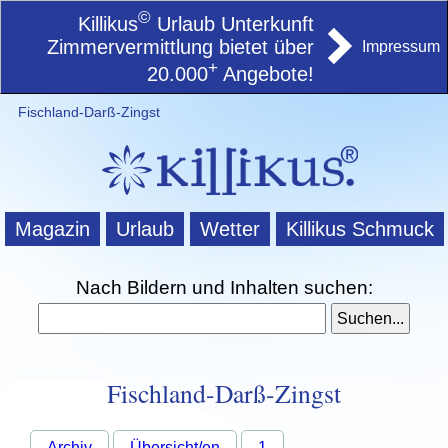
©
Killikus
Urlaub Unterkunft
Zimmervermittlung bietet über
Impressum
+
20.000
Angebote!
Fischland-Darß-Zingst
Magazin
Urlaub
Wetter
Killikus Schmuck
Nach Bildern und Inhalten suchen:
Fischland-Darß-Zingst
Archiv
Übersicht/en
1