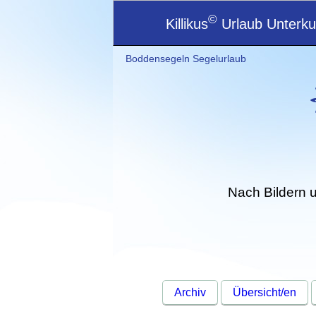
©
Killikus
Urlaub Unterkun
Boddensegeln Segelurlaub
Nach Bildern 
Archiv
Übersicht/en