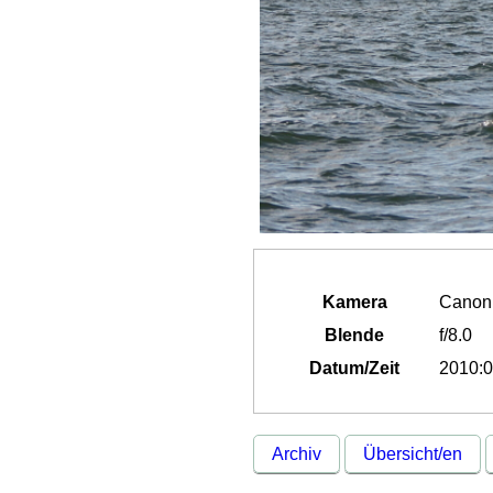
Kamera
Canon
Blende
f/8.0
Datum/Zeit
2010:0
Archiv
Übersicht/en