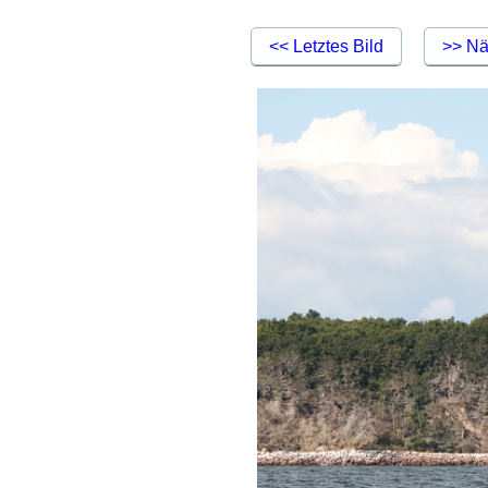
<< Letztes Bild
>> Nä