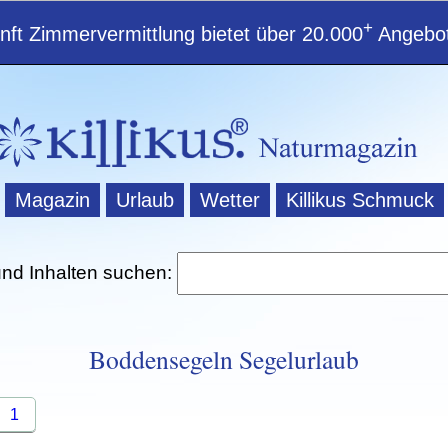
+
ft Zimmervermittlung bietet über 20.000
Angebot
Magazin
Urlaub
Wetter
Killikus Schmuck
und Inhalten suchen:
Boddensegeln Segelurlaub
1