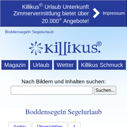
©
Killikus
Urlaub Unterkunft
Zimmervermittlung bietet über
Impressum
+
20.000
Angebote!
Boddensegeln Segelurlaub
Magazin
Urlaub
Wetter
Killikus Schmuck
Nach Bildern und Inhalten suchen:
Boddensegeln Segelurlaub
Archiv
Übersicht/en
1