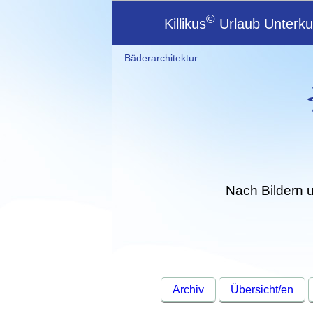
©
Killikus
Urlaub Unterkun
Bäderarchitektur
Nach Bildern 
Archiv
Übersicht/en