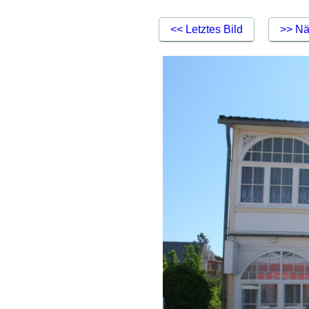
<< Letztes Bild
>> Nä