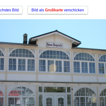
chstes Bild
Bild als
Grußkarte
verschicken