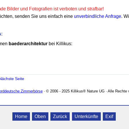
e Bilder und Fotografien ist verboten und strafbar!
öchten, senden Sie uns einfach eine
unverbindliche Anfrage
. W
s:
emen
baederarchitektur
bei Killikus:
Nächste Seite
Norddeutsche Zimmerbörse
· © 2006 - 2025 Killikus® Nature UG · Alle Rechte 
Home
Oben
Zurück
Unterkünfte
Exif