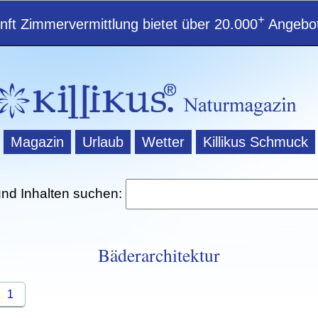
+
ft Zimmervermittlung bietet über 20.000
Angebot
Magazin
Urlaub
Wetter
Killikus Schmuck
und Inhalten suchen:
Bäderarchitektur
1