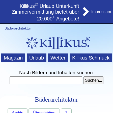
©
Killikus
Urlaub Unterkunft
Zimmervermittlung bietet über
Impressum
+
20.000
Angebote!
Bäderarchitektur
Magazin
Urlaub
Wetter
Killikus Schmuck
Nach Bildern und Inhalten suchen:
Bäderarchitektur
Archiv
Übersicht/en
1