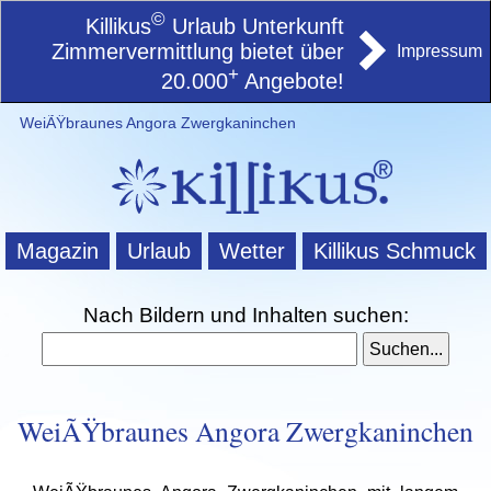
©
Killikus
Urlaub Unterkunft
Zimmervermittlung bietet über
Impressum
+
20.000
Angebote!
WeiÃŸbraunes Angora Zwergkaninchen
Magazin
Urlaub
Wetter
Killikus Schmuck
Nach Bildern und Inhalten suchen:
WeiÃŸbraunes Angora Zwergkaninchen