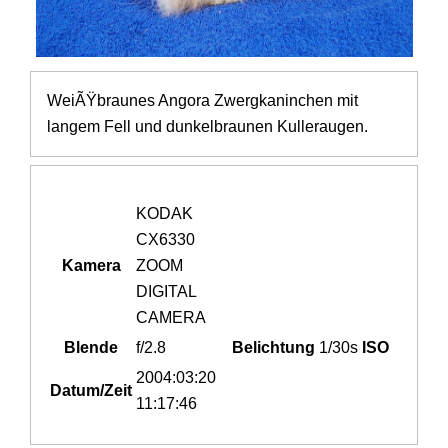
WeiÃŸbraunes Angora Zwergkaninchen mit
langem Fell und dunkelbraunen Kulleraugen.
KODAK
CX6330
Kamera
ZOOM
DIGITAL
CAMERA
Blende
f/2.8
Belichtung
1/30s
ISO
2004:03:20
Datum/Zeit
11:17:46