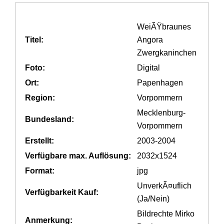
WeiÃŸbraunes
Titel:
Angora
Zwergkaninchen
Foto:
Digital
Ort:
Papenhagen
Region:
Vorpommern
Mecklenburg-
Bundesland:
Vorpommern
Erstellt:
2003-2004
Verfügbare max. Auflösung:
2032x1524
Format:
jpg
UnverkÃ¤uflich
Verfügbarkeit Kauf:
(Ja/Nein)
Bildrechte Mirko
Anmerkung: