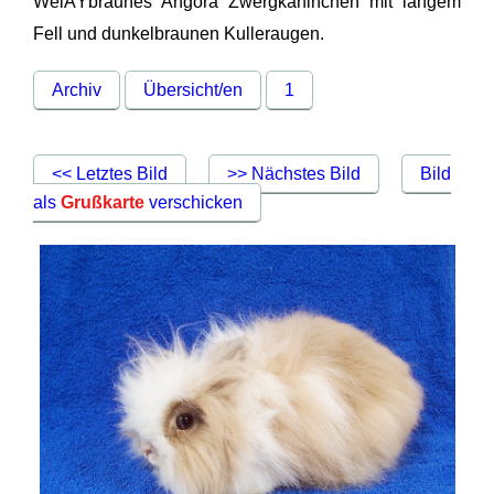
WeiÃŸbraunes Angora Zwergkaninchen mit langem
Fell und dunkelbraunen Kulleraugen.
Archiv
Übersicht/en
1
<< Letztes Bild
>> Nächstes Bild
Bild
als
Grußkarte
verschicken