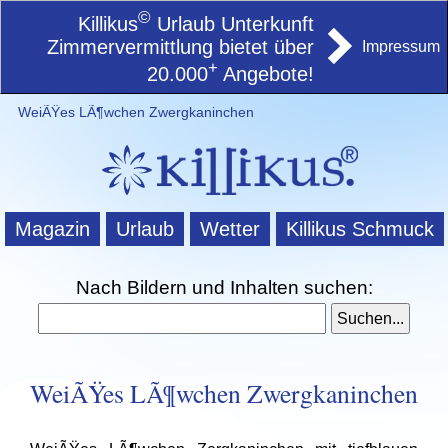
©
Killikus
Urlaub Unterkunft
Zimmervermittlung bietet über
Impressum
+
20.000
Angebote!
WeiÃŸes LÃ¶wchen Zwergkaninchen
Magazin
Urlaub
Wetter
Killikus Schmuck
Nach Bildern und Inhalten suchen:
WeiÃŸes LÃ¶wchen Zwergkaninchen