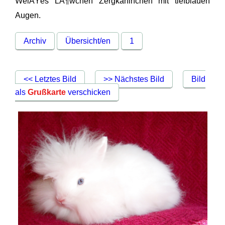
WeiÃŸes LÃ¶wchen Zergkaninchen mit tiefblauen
Augen.
Archiv
Übersicht/en
1
<< Letztes Bild
>> Nächstes Bild
Bild
als
Grußkarte
verschicken