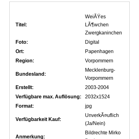
WeiÃŸes
Titel:
LÃ¶wchen
Zwergkaninchen
Foto:
Digital
Ort:
Papenhagen
Region:
Vorpommern
Mecklenburg-
Bundesland:
Vorpommern
Erstellt:
2003-2004
Verfügbare max. Auflösung:
2032x1524
Format:
jpg
UnverkÃ¤uflich
Verfügbarkeit Kauf:
(Ja/Nein)
Bildrechte Mirko
Anmerkung: