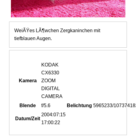
WeiÃŸes LÃ¶wchen Zergkaninchen mit
tiefblauen Augen.
KODAK
CX6330
Kamera
ZOOM
DIGITAL
CAMERA
Blende
f/5.6
Belichtung
5965233/10737418
2004:07:15
Datum/Zeit
17:00:22