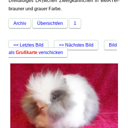
Dreifarbiges LÃ¶wchen Zwergkaninchen in weiÃŸer-
brauner und grauer Farbe.
Archiv
Übersicht/en
1
<< Letztes Bild
>> Nächstes Bild
Bild
als
Grußkarte
verschicken