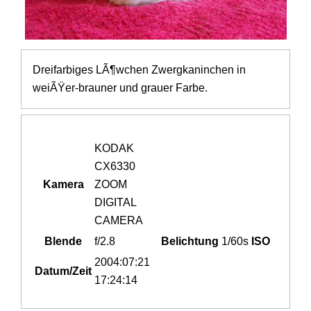
Dreifarbiges LÃ¶wchen Zwergkaninchen in
weiÃŸer-brauner und grauer Farbe.
KODAK
CX6330
Kamera
ZOOM
DIGITAL
CAMERA
Blende
f/2.8
Belichtung
1/60s
ISO
2004:07:21
Datum/Zeit
17:24:14