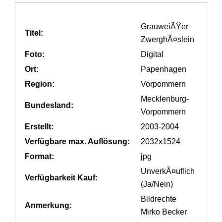
GrauweiÃŸer
Titel:
ZwerghÃ¤slein
Foto:
Digital
Ort:
Papenhagen
Region:
Vorpommern
Mecklenburg-
Bundesland:
Vorpommern
Erstellt:
2003-2004
Verfügbare max. Auflösung:
2032x1524
Format:
jpg
UnverkÃ¤uflich
Verfügbarkeit Kauf:
(Ja/Nein)
Bildrechte
Anmerkung:
Mirko Becker