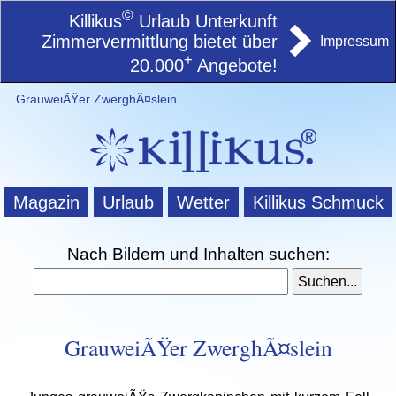
©
Killikus
Urlaub Unterkunft
Zimmervermittlung bietet über
Impressum
+
20.000
Angebote!
GrauweiÃŸer ZwerghÃ¤slein
Magazin
Urlaub
Wetter
Killikus Schmuck
Nach Bildern und Inhalten suchen:
GrauweiÃŸer ZwerghÃ¤slein