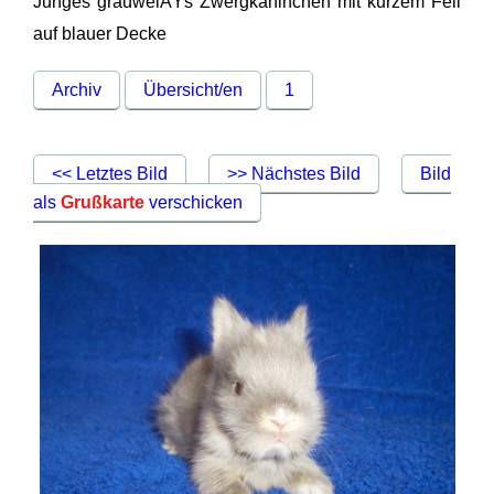
Junges grauweiÃŸs Zwergkaninchen mit kurzem Fell
auf blauer Decke
Archiv
Übersicht/en
1
<< Letztes Bild
>> Nächstes Bild
Bild
als
Grußkarte
verschicken