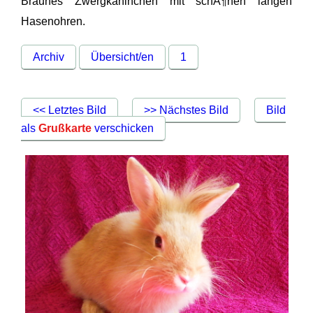
Braunes Zwergkaninchen mit schÃ¶nen langen
Hasenohren.
Archiv
Übersicht/en
1
<< Letztes Bild
>> Nächstes Bild
Bild
als
Grußkarte
verschicken