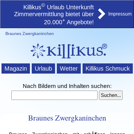
©
Killikus
Urlaub Unterkunft
Zimmervermittlung bietet über
Impressum
+
20.000
Angebote!
Braunes Zwergkaninchen
Magazin
Urlaub
Wetter
Killikus Schmuck
Nach Bildern und Inhalten suchen:
Braunes Zwergkaninchen