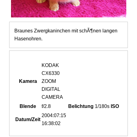
Braunes Zwergkaninchen mit schÃ¶nen langen
Hasenohren.
KODAK
CX6330
Kamera
ZOOM
DIGITAL
CAMERA
Blende
f/2.8
Belichtung
1/180s
ISO
2004:07:15
Datum/Zeit
16:38:02