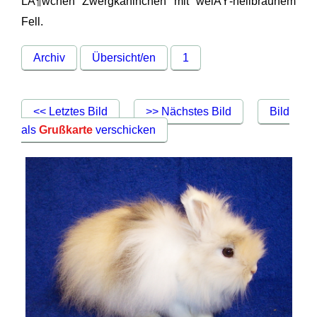
LÃ¶wchen Zwergkaninchen mit weiÃŸ-hellbraunem
Fell.
Archiv
Übersicht/en
1
<< Letztes Bild
>> Nächstes Bild
Bild
als
Grußkarte
verschicken