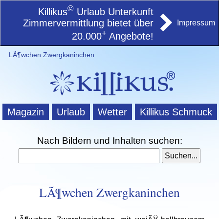
©
Killikus
Urlaub Unterkunft
Zimmervermittlung bietet über
Impressum
+
20.000
Angebote!
LÃ¶wchen Zwergkaninchen
Magazin
Urlaub
Wetter
Killikus Schmuck
Nach Bildern und Inhalten suchen:
LÃ¶wchen Zwergkaninchen