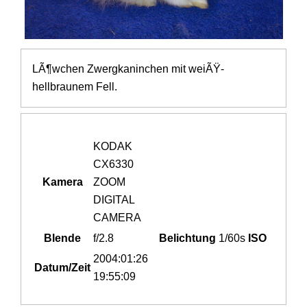
LÃ¶wchen Zwergkaninchen mit weiÃŸ-
hellbraunem Fell.
KODAK
CX6330
Kamera
ZOOM
DIGITAL
CAMERA
Blende
f/2.8
Belichtung
1/60s
ISO
2004:01:26
Datum/Zeit
19:55:09