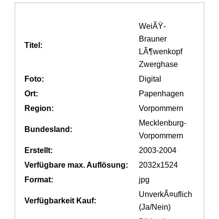
WeiÃŸ-
Brauner
Titel:
LÃ¶wenkopf
Zwerghase
Foto:
Digital
Ort:
Papenhagen
Region:
Vorpommern
Mecklenburg-
Bundesland:
Vorpommern
Erstellt:
2003-2004
Verfügbare max. Auflösung:
2032x1524
Format:
jpg
UnverkÃ¤uflich
Verfügbarkeit Kauf:
(Ja/Nein)