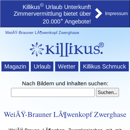
©
Killikus
Urlaub Unterkunft
Zimmervermittlung bietet über
Impressum
+
20.000
Angebote!
WeiÃŸ-Brauner LÃ¶wenkopf Zwerghase
Magazin
Urlaub
Wetter
Killikus Schmuck
Nach Bildern und Inhalten suchen:
WeiÃŸ-Brauner LÃ¶wenkopf Zwerghase