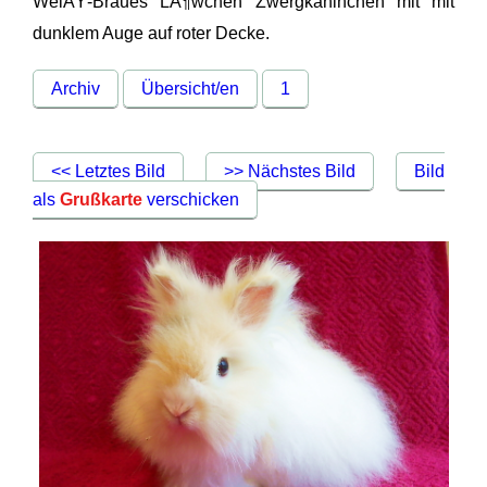
WeiÃŸ-Braues LÃ¶wchen Zwergkaninchen mit mit
dunklem Auge auf roter Decke.
Archiv
Übersicht/en
1
<< Letztes Bild
>> Nächstes Bild
Bild
als
Grußkarte
verschicken