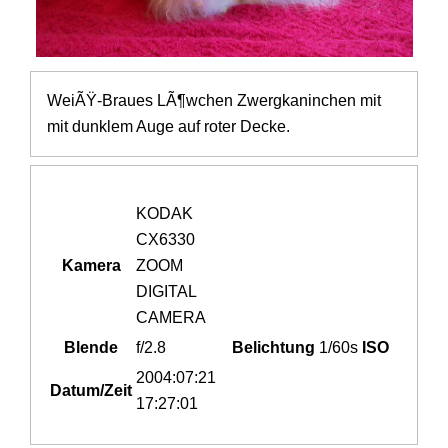
WeiÃŸ-Braues LÃ¶wchen Zwergkaninchen mit
mit dunklem Auge auf roter Decke.
KODAK
CX6330
Kamera
ZOOM
DIGITAL
CAMERA
Blende
f/2.8
Belichtung
1/60s
ISO
2004:07:21
Datum/Zeit
17:27:01