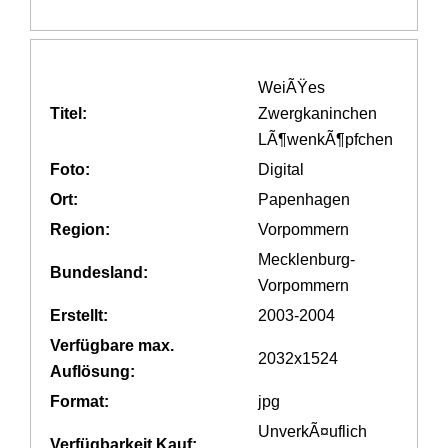
WeiÃŸes
Titel:
Zwergkaninchen
LÃ¶wenkÃ¶pfchen
Foto:
Digital
Ort:
Papenhagen
Region:
Vorpommern
Mecklenburg-
Bundesland:
Vorpommern
Erstellt:
2003-2004
Verfügbare max.
2032x1524
Auflösung:
Format:
jpg
UnverkÃ¤uflich
Verfügbarkeit Kauf: