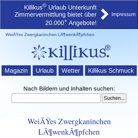
©
Killikus
Urlaub Unterkunft
Zimmervermittlung bietet über
Impressum
+
20.000
Angebote!
WeiÃŸes Zwergkaninchen LÃ¶wenkÃ¶pfchen
Magazin
Urlaub
Wetter
Killikus Schmuck
Nach Bildern und Inhalten suchen:
WeiÃŸes Zwergkaninchen
LÃ¶wenkÃ¶pfchen