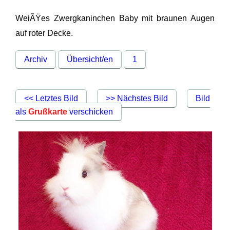
WeiÃŸes Zwergkaninchen Baby mit braunen Augen
auf roter Decke.
Archiv
Übersicht/en
1
<< Letztes Bild
>> Nächstes Bild
Bild
als
Grußkarte
verschicken