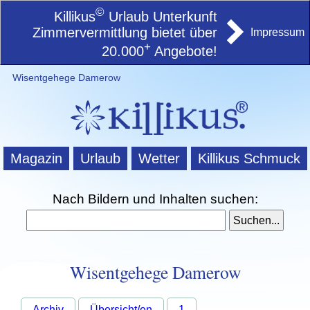
©
Killikus
Urlaub Unterkunft
Zimmervermittlung bietet über
Impressum
+
20.000
Angebote!
Wisentgehege Damerow
Magazin
Urlaub
Wetter
Killikus Schmuck
Nach Bildern und Inhalten suchen:
Wisentgehege Damerow
Archiv
Übersicht/en
1