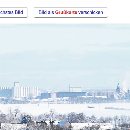
chstes Bild
Bild als
Grußkarte
verschicken