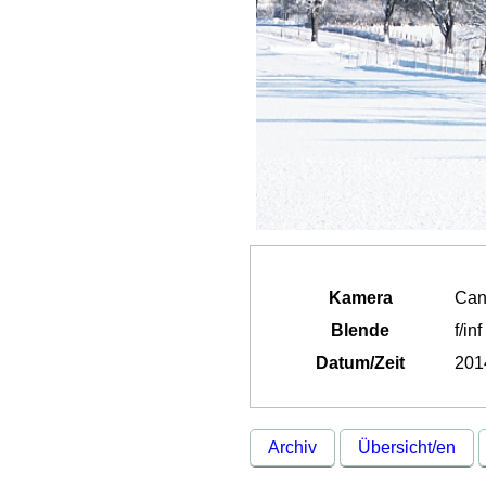
Kamera
Can
Blende
f/inf
Datum/Zeit
201
Archiv
Übersicht/en