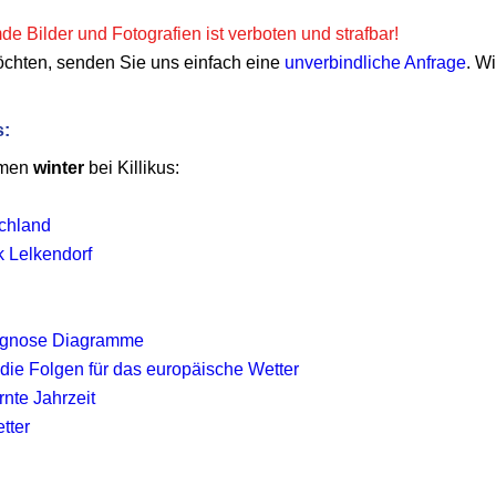
e Bilder und Fotografien ist verboten und strafbar!
öchten, senden Sie uns einfach eine
unverbindliche Anfrage
. W
s:
emen
winter
bei Killikus:
schland
k Lelkendorf
rognose Diagramme
die Folgen für das europäische Wetter
nte Jahrzeit
tter