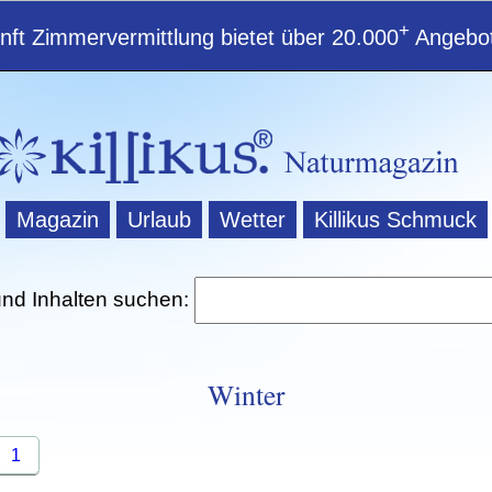
+
ft Zimmervermittlung bietet über 20.000
Angebot
Magazin
Urlaub
Wetter
Killikus Schmuck
und Inhalten suchen:
Winter
1