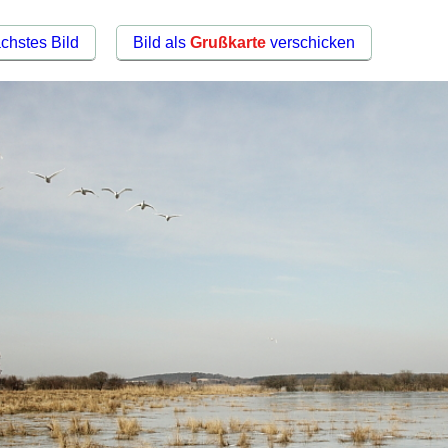
chstes Bild
Bild als
Grußkarte
verschicken