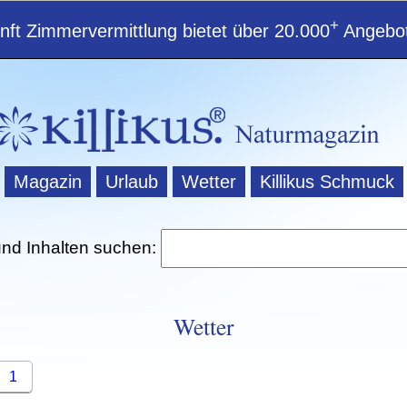
+
ft Zimmervermittlung bietet über 20.000
Angebot
Magazin
Urlaub
Wetter
Killikus Schmuck
und Inhalten suchen:
Wetter
1