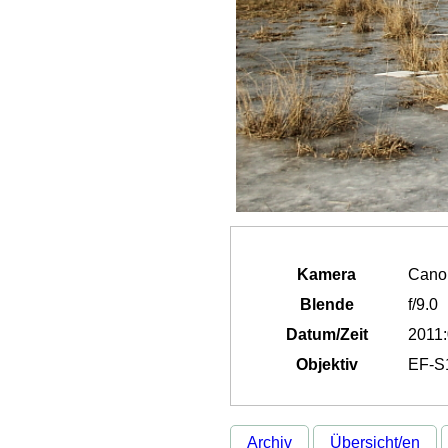
Kamera
Cano
Blende
f/9.0
Datum/Zeit
2011:
Objektiv
EF-S1
Archiv
Übersicht/en