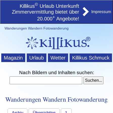
©
Killikus
Urlaub Unterkunft
Zimmervermittlung bietet über
Impressum
+
20.000
Angebote!
Wanderungen Wandern Fotowanderung
Magazin
Urlaub
Wetter
Killikus Schmuck
Nach Bildern und Inhalten suchen:
Wanderungen Wandern Fotowanderung
Archiv
Übersicht/en
1