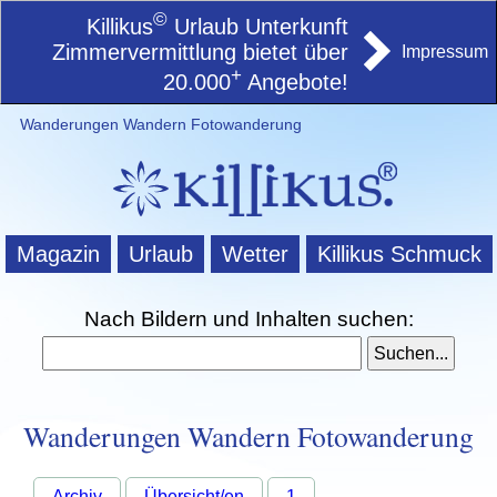
©
Killikus
Urlaub Unterkunft
Zimmervermittlung bietet über
Impressum
+
20.000
Angebote!
Wanderungen Wandern Fotowanderung
Magazin
Urlaub
Wetter
Killikus Schmuck
Nach Bildern und Inhalten suchen:
Wanderungen Wandern Fotowanderung
Archiv
Übersicht/en
1