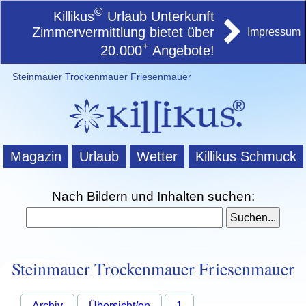
©
Killikus
Urlaub Unterkunft
Zimmervermittlung bietet über
Impressum
+
20.000
Angebote!
Steinmauer Trockenmauer Friesenmauer
Magazin
Urlaub
Wetter
Killikus Schmuck
Nach Bildern und Inhalten suchen:
Steinmauer Trockenmauer Friesenmauer
Archiv
Übersicht/en
1