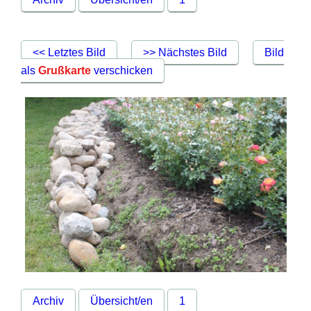
<< Letztes Bild
>> Nächstes Bild
Bild
als
Grußkarte
verschicken
Archiv
Übersicht/en
1