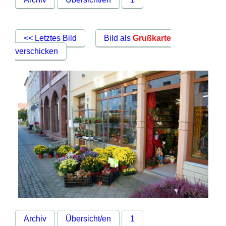
<< Letztes Bild
Bild als
Grußkarte
verschicken
Archiv
Übersicht/en
1