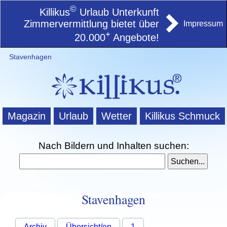
©
Killikus
Urlaub Unterkunft
Zimmervermittlung bietet über
Impressum
+
20.000
Angebote!
Stavenhagen
Magazin
Urlaub
Wetter
Killikus Schmuck
Nach Bildern und Inhalten suchen:
Stavenhagen
Archiv
Übersicht/en
1