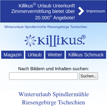
©
Killikus
Urlaub Unterkunft
Zimmervermittlung bietet über
Impressum
+
20.000
Angebote!
Winterurlaub Spindlermühle Riesengebirge Tschechien
Magazin
Urlaub
Wetter
Killikus Schmuck
Nach Bildern und Inhalten suchen:
Winterurlaub Spindlermühle
Riesengebirge Tschechien