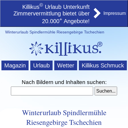
©
Killikus
Urlaub Unterkunft
Zimmervermittlung bietet über
Impressum
+
20.000
Angebote!
Winterurlaub Spindlermühle Riesengebirge Tschechien
Magazin
Urlaub
Wetter
Killikus Schmuck
Nach Bildern und Inhalten suchen:
Winterurlaub Spindlermühle
Riesengebirge Tschechien