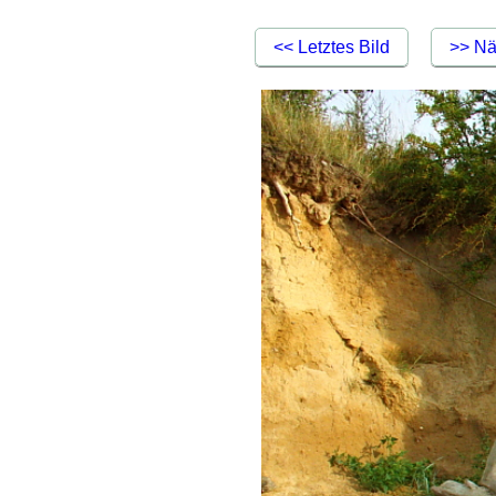
<< Letztes Bild
>> Nä