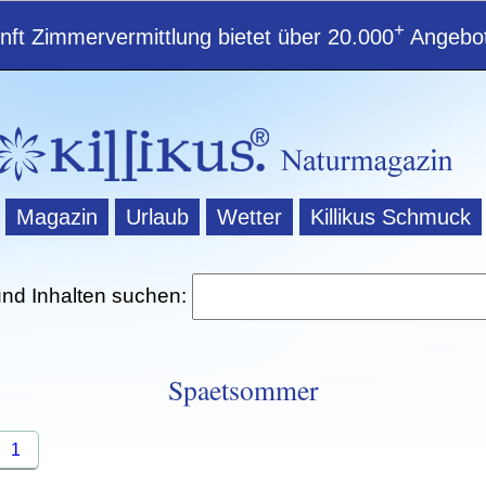
+
ft Zimmervermittlung bietet über 20.000
Angebot
Magazin
Urlaub
Wetter
Killikus Schmuck
und Inhalten suchen:
Spaetsommer
1