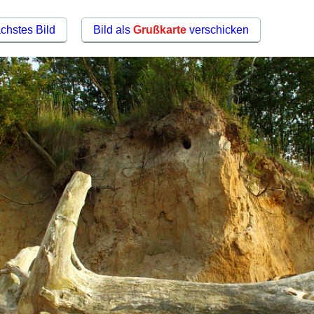
chstes Bild
Bild als
Grußkarte
verschicken