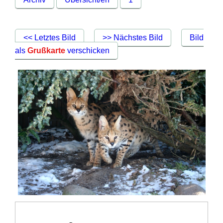
<< Letztes Bild
>> Nächstes Bild
Bild
als
Grußkarte
verschicken