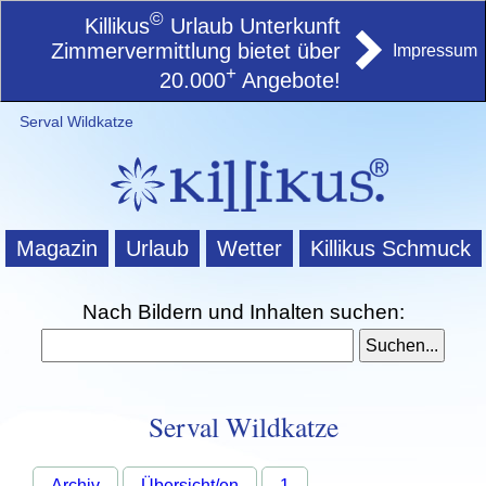
©
Killikus
Urlaub Unterkunft
Zimmervermittlung bietet über
Impressum
+
20.000
Angebote!
Serval Wildkatze
Magazin
Urlaub
Wetter
Killikus Schmuck
Nach Bildern und Inhalten suchen:
Serval Wildkatze
Archiv
Übersicht/en
1