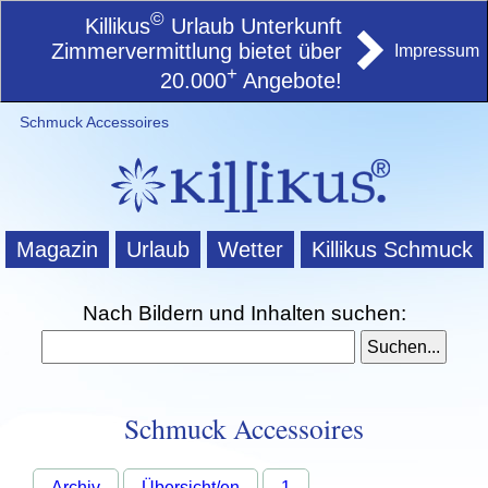
©
Killikus
Urlaub Unterkunft
Zimmervermittlung bietet über
Impressum
+
20.000
Angebote!
Schmuck Accessoires
Magazin
Urlaub
Wetter
Killikus Schmuck
Nach Bildern und Inhalten suchen:
Schmuck Accessoires
Archiv
Übersicht/en
1