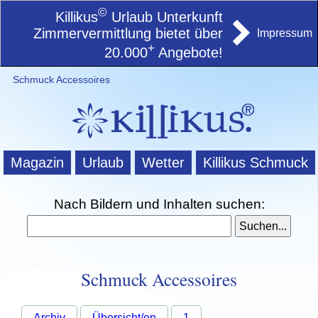
©
Killikus
Urlaub Unterkunft
Zimmervermittlung bietet über
Impressum
+
20.000
Angebote!
Schmuck Accessoires
Magazin
Urlaub
Wetter
Killikus Schmuck
Nach Bildern und Inhalten suchen:
Schmuck Accessoires
Archiv
Übersicht/en
1