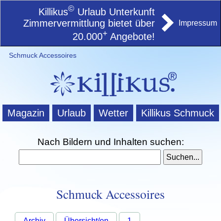
©
Killikus
Urlaub Unterkunft
Zimmervermittlung bietet über
Impressum
+
20.000
Angebote!
Schmuck Accessoires
Magazin
Urlaub
Wetter
Killikus Schmuck
Nach Bildern und Inhalten suchen:
Schmuck Accessoires
Archiv
Übersicht/en
1