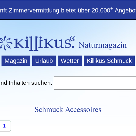
+
ft Zimmervermittlung bietet über 20.000
Angebot
Magazin
Urlaub
Wetter
Killikus Schmuck
und Inhalten suchen:
Schmuck Accessoires
1