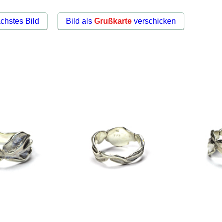
chstes Bild
Bild als
Grußkarte
verschicken