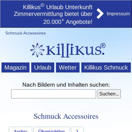
©
Killikus
Urlaub Unterkunft
Zimmervermittlung bietet über
Impressum
+
20.000
Angebote!
Schmuck Accessoires
Magazin
Urlaub
Wetter
Killikus Schmuck
Nach Bildern und Inhalten suchen:
Schmuck Accessoires
Archiv
Übersicht/en
1